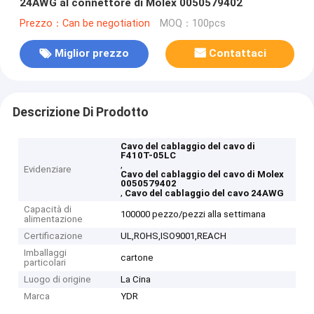
24AWG al connettore di Molex 0050579402
Prezzo：Can be negotiation
MOQ：100pcs
Miglior prezzo
Contattaci
Descrizione Di Prodotto
Cavo del cablaggio del cavo di
F410T-05LC
,
Evidenziare
Cavo del cablaggio del cavo di Molex
0050579402
,
Cavo del cablaggio del cavo 24AWG
Capacità di
100000 pezzo/pezzi alla settimana
alimentazione
Certificazione
UL,ROHS,ISO9001,REACH
Imballaggi
cartone
particolari
Luogo di origine
La Cina
Marca
YDR