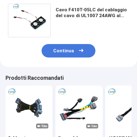
Cavo F410T-05LC del cablaggio
del cavo di UL1007 24AWG al
connettore di Molex
0050579402
Continua
Prodotti Raccomandati