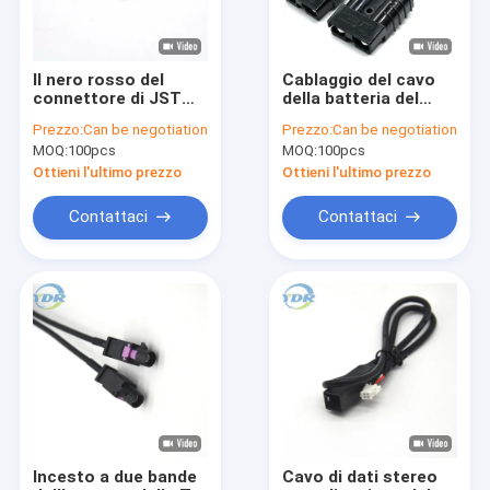
Il nero rosso del
Cablaggio del cavo
connettore di JST
della batteria del
ACHR-02 V-S
connettore XT30,
Prezzo:
Can be negotiation
Prezzo:
Can be negotiation
Electrical Harness
Anderson Ferrite
MOQ:
100pcs
MOQ:
100pcs
Wire ACH 1.2mm
Core Wire
Ottieni l'ultimo prezzo
Ottieni l'ultimo prezzo
Contattaci
Contattaci
Casa
Prodotti
Circa noi
Incesto a due bande
Cavo di dati stereo