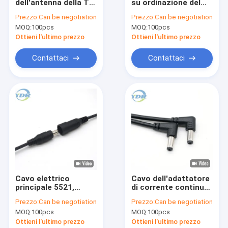
dell'antenna della TV
su ordinazione del
Giro della fabbrica
di stereotipia del
veicolo del ODM
Prezzo:
Can be negotiation
Prezzo:
Can be negotiation
cablaggio attivo del
dell'OEM del
MOQ:
100pcs
MOQ:
100pcs
cavo doppio per il VW
cablaggio del cavo
Contattici
Ottieni l'ultimo prezzo
Ottieni l'ultimo prezzo
Richieda una citazione
Contattaci
Contattaci
VR
Cablaggio elettronico del cavo
Cablaggio del cavo della batteria
Cavo della rete Ethernet Rj45
Cavo elettrico
Cavo dell'adattatore
principale 5521,
di corrente continua
Cavo dell'esposizione di LVDS
maschio
5521 90 lunghezza
Prezzo:
Can be negotiation
Prezzo:
Can be negotiation
impermeabile al cavo
del cavo della spina
Cavo dell'adattatore di corrente continua
MOQ:
100pcs
MOQ:
100pcs
elettrico femminile
1.5m di grado
1M Length
Ottieni l'ultimo prezzo
Ottieni l'ultimo prezzo