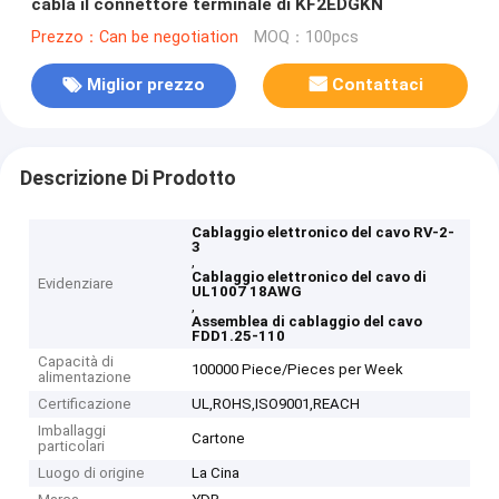
cabla il connettore terminale di KF2EDGKN
Prezzo：Can be negotiation
MOQ：100pcs
Miglior prezzo
Contattaci
Descrizione Di Prodotto
Cablaggio elettronico del cavo RV-2-
3
,
Cablaggio elettronico del cavo di
Evidenziare
UL1007 18AWG
,
Assemblea di cablaggio del cavo
FDD1.25-110
Capacità di
100000 Piece/Pieces per Week
alimentazione
Certificazione
UL,ROHS,ISO9001,REACH
Imballaggi
Cartone
particolari
Luogo di origine
La Cina