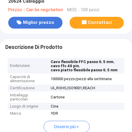
20624 Cablaggio
Prezzo：Can be negotiation
MOQ：100 pezzi
Miglior prezzo
Contattaci
Descrizione Di Prodotto
,
,
Cavo flessibile FFC passo 0
5 mm
Evidenziare
,
cavo ffc 40 pin
,
cavo piatto flessibile passo 0
5 mm
Capacità di
100000 pezzo/pezzi alla settimana
alimentazione
Certificazione
UL,ROHS,ISO9001,REACH
Imballaggi
Cartone
particolari
Luogo di origine
Cina
Marca
YDR
Osservi più