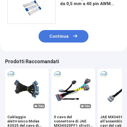
da 0,5 mm a 40 pin AWM
20624 Cablaggio
Continua
Prodotti Raccomandati
Cablaggio
Il cavo del
JAE MX34016
elettronico Molex
connettore di JAE
all'assemblagg
43025 del cavo di
MX34020PF1 sfrutta
cavi del cabla