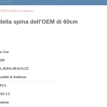
dell'OEM di 60cm Anderson
 della spina dell'OEM di 60cm
a Cina
YDR
L,ROHS,REACH,CE
usibile di Anderson
1PCS
SD 3.5
artone