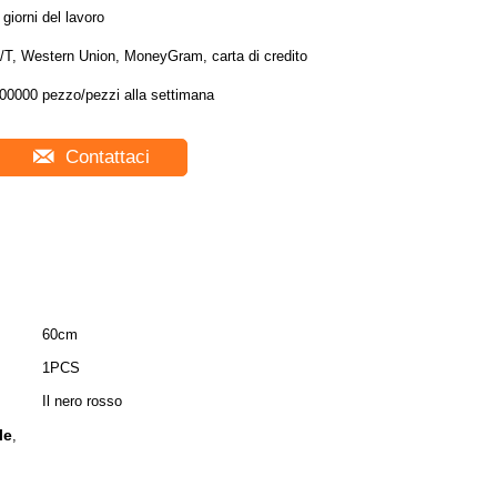
 giorni del lavoro
/T, Western Union, MoneyGram, carta di credito
00000 pezzo/pezzi alla settimana
Contattaci
60cm
1PCS
Il nero rosso
le
,