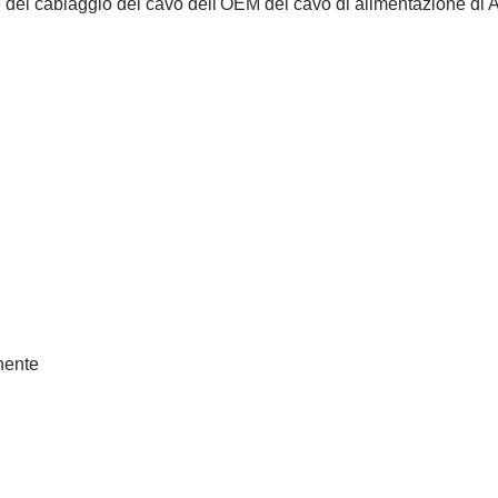
le del cablaggio del cavo dell'OEM del cavo di alimentazione d
Lasciate un messaggio
Ti richiameremo presto!
nente