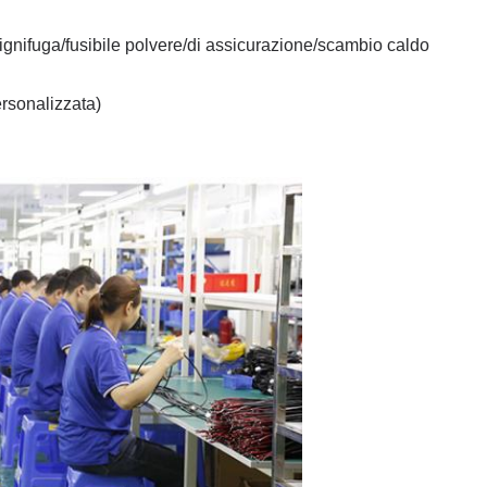
a ignifuga/fusibile polvere/di assicurazione/scambio caldo
rsonalizzata)
Invia