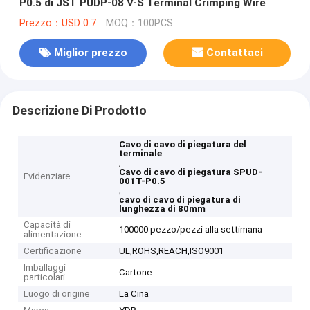
P0.5 di JST PUDP-08 V-S Terminal Crimping Wire
Prezzo：USD 0.7
MOQ：100PCS
Miglior prezzo
Contattaci
Descrizione Di Prodotto
Cavo di cavo di piegatura del
terminale
,
Cavo di cavo di piegatura SPUD-
Evidenziare
001T-P0.5
,
cavo di cavo di piegatura di
lunghezza di 80mm
Capacità di
100000 pezzo/pezzi alla settimana
alimentazione
Certificazione
UL,ROHS,REACH,ISO9001
Imballaggi
Cartone
particolari
Luogo di origine
La Cina