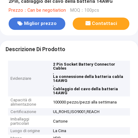
2Pin, cablaggio del cavo della batteria 14AWG
Prezzo：Can be negotiation
MOQ：100pcs
Miglior prezzo
Contattaci
Descrizione Di Prodotto
2 Pin Socket Battery Connector
Cables
,
La connessione della batteria cabla
Evidenziare
14AWG
,
Cablaggio del cavo della batteria
14AWG
Capacità di
100000 pezzo/pezzi alla settimana
alimentazione
Certificazione
UL,ROHS,ISO9001,REACH
Imballaggi
Cartone
particolari
Luogo di origine
La Cina