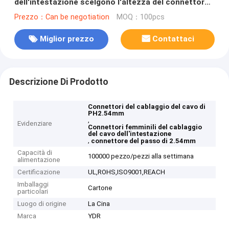
dell'intestazione scelgono l'altezza del connettore
8.5mm del passo di fila 2.54mm
Prezzo：Can be negotiation
MOQ：100pcs
Miglior prezzo
Contattaci
Descrizione Di Prodotto
Connettori del cablaggio del cavo di
PH2.54mm
,
Evidenziare
Connettori femminili del cablaggio
del cavo dell'intestazione
,
connettore del passo di 2.54mm
Capacità di
100000 pezzo/pezzi alla settimana
alimentazione
Certificazione
UL,ROHS,ISO9001,REACH
Imballaggi
Cartone
particolari
Luogo di origine
La Cina
Marca
YDR