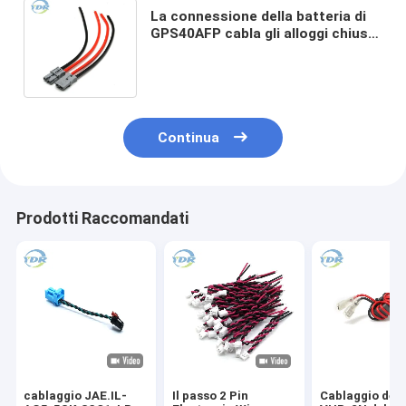
La connessione della batteria di
GPS40AFP cabla gli alloggi chiusi
a chiave meccanici di Cat
Connector 40A 600V
Continua
Prodotti Raccomandati
cablaggio JAE.IL-
Il passo 2 Pin
Cablaggio del 