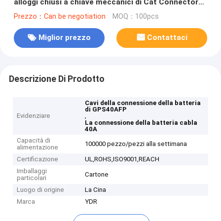
alloggi chiusi a chiave meccanici di Cat Connector
40A 600V
Prezzo：Can be negotiation
MOQ：100pcs
Miglior prezzo
Contattaci
Descrizione Di Prodotto
Cavi della connessione della batteria
di GPS40AFP
Evidenziare
,
La connessione della batteria cabla
40A
Capacità di
100000 pezzo/pezzi alla settimana
alimentazione
Certificazione
UL,ROHS,ISO9001,REACH
Imballaggi
Cartone
particolari
Luogo di origine
La Cina
Marca
YDR