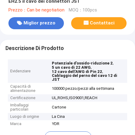
EH2.5 il cavo dei connettori JST
Prezzo：Can be negotiation
MOQ：100pcs
Miglior prezzo
Contattaci
Descrizione Di Prodotto
,
Potenziale d'ossido-riduzione 2
,
5 un cavo di 22 AWG
Evidenziare
,
12 cavo dell'AWG di Pin 22
Cablaggio del perno del cavo 12 di
JST
Capacità di
100000 pezzo/pezzi alla settimana
alimentazione
Certificazione
UL,ROHS,ISO9001,REACH
Imballaggi
Cartone
particolari
Luogo di origine
La Cina
Marca
YDR