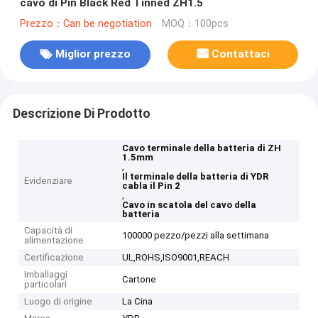
cavo di Pin Black Red Tinned ZH1.5
Prezzo：Can be negotiation
MOQ：100pcs
Miglior prezzo
Contattaci
Descrizione Di Prodotto
Cavo terminale della batteria di ZH
1.5mm
,
Il terminale della batteria di YDR
Evidenziare
cabla il Pin 2
,
Cavo in scatola del cavo della
batteria
Capacità di
100000 pezzo/pezzi alla settimana
alimentazione
Certificazione
UL,ROHS,ISO9001,REACH
Imballaggi
Cartone
particolari
Luogo di origine
La Cina